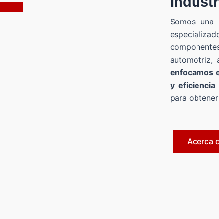
Industr
Somos una e
especializ
component
automotriz, 
enfocamos en
y eficiencia
para obtener
Acerca 