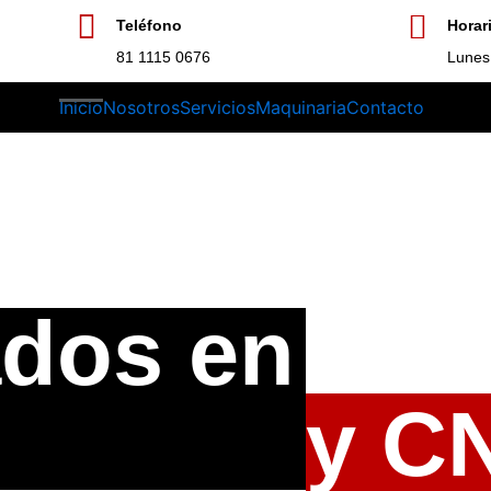
Teléfono
Horar
81 1115 0676
Lunes 
Inicio
Nosotros
Servicios
Maquinaria
Contacto
dos en
y C